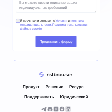
Я прочитал и согласен с
Условия
и
политика
конфиденциальности
,
Политика использования
файлов cookie
.
Представить форму
Мы ценим вашу конфиденциальность
Мы используем файлы cookie для анализа
использования веб-сайта. Мы не записываем
вашу личную информацию. Нажимая
Продукт
Решение
Ресурс
«Принять», вы соглашаетесь на сохранение
файлов cookie на вашем
Поддерживать
Юридический
устройстве.
Посмотреть политику
конфиденциальности