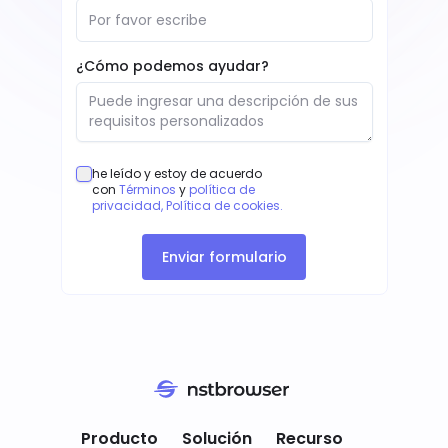
¿Cómo podemos ayudar?
he leído y estoy de acuerdo
con
Términos
y
política de
privacidad
,
Política de cookies
.
Enviar formulario
Valoramos tu privacidad
Utilizamos cookies para analizar el uso del
Producto
Solución
Recurso