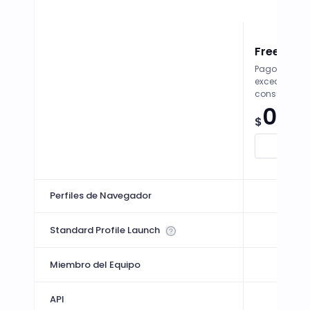
Free
Pago por uso
excedentes s
consumo.
0
$
/
Mensu
Come
Navegador
Este plan se basa en el uso de Perfil Estándar
50
Perfiles de Navegador
30 /
Standard Profile Launch
3
Miembro del Equipo
API