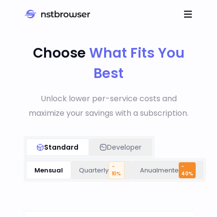
Choose
What Fits You
Best
Unlock lower per-service costs and
maximize your savings with a subscription.
Standard
Developer
-
-
Mensual
Quarterly
Anualmente
10
%
40
%