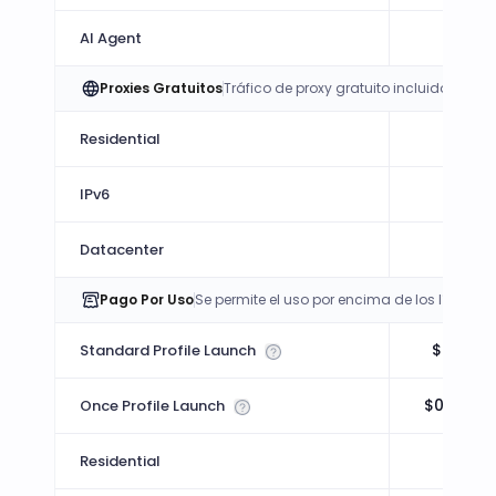
AI Agent
Proxies Gratuitos
Tráfico de proxy gratuito incluido cada
-
Residential
-
IPv6
-
Datacenter
Pago Por Uso
Se permite el uso por encima de los límites 
$0.01 /
Standard Profile Launch
$0.004 /
Once Profile Launch
$1.8 
Residential