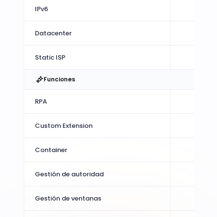
$0.4 
IPv6
$0.8 
Datacenter
$2.5 
Static ISP
Funciones
RPA
Custom Extension
Container
Gestión de autoridad
Gestión de ventanas